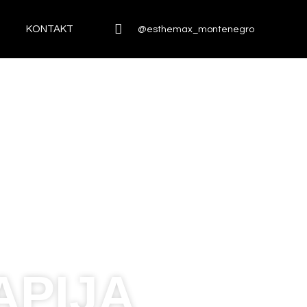
KONTAKT
@esthemax_montenegro
APIJA