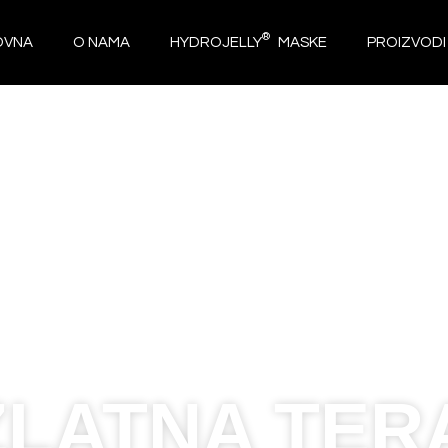
®
OVNA
O NAMA
HYDROJELLY
MASKE
PROIZVODI
ZLATNA TER