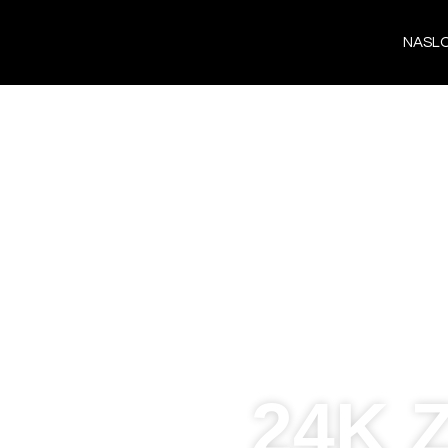
NASL
24K 