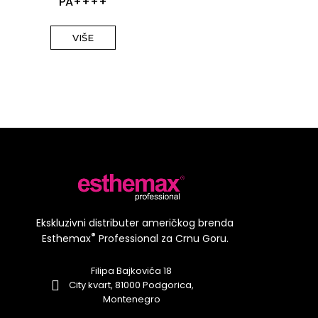
PA++++
VIŠE
Ekskluzivni distributer američkog brenda
®
Esthemax
Professional za Crnu Goru.
Filipa Bajkovića 18
City kvart, 81000 Podgorica,
Montenegro