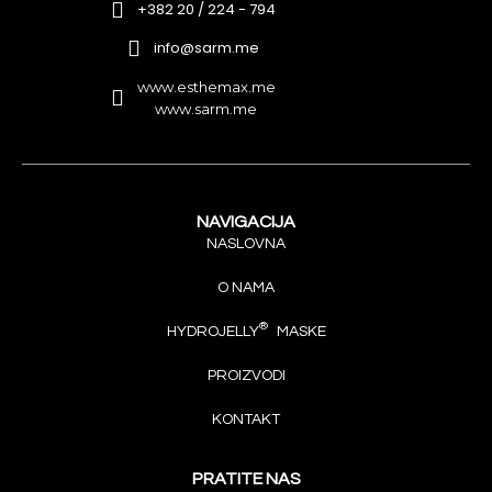
+382 20 / 224 - 794
info@sarm.me
www.esthemax.me
www.sarm.me
NAVIGACIJA
NASLOVNA
O NAMA
®
HYDROJELLY
MASKE
PROIZVODI
KONTAKT
PRATITE NAS