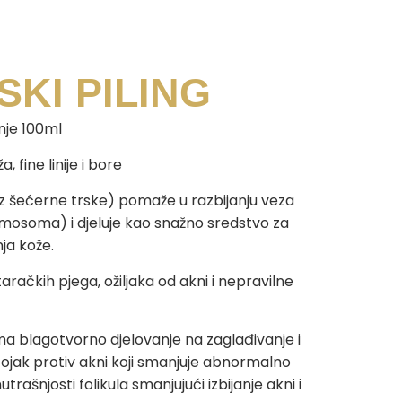
SKI PILING
nje 100ml
, fine linije i bore
 (iz šećerne trske) pomaže u razbijanju veza
smosoma) i djeluje kao snažno sredstvo za
nja kože.
aračkih pjega, ožiljaka od akni i nepravilne
 ima blagotvorno djelovanje na zaglađivanje i
tojak protiv akni koji smanjuje abnormalno
utrašnjosti folikula smanjujući izbijanje akni i