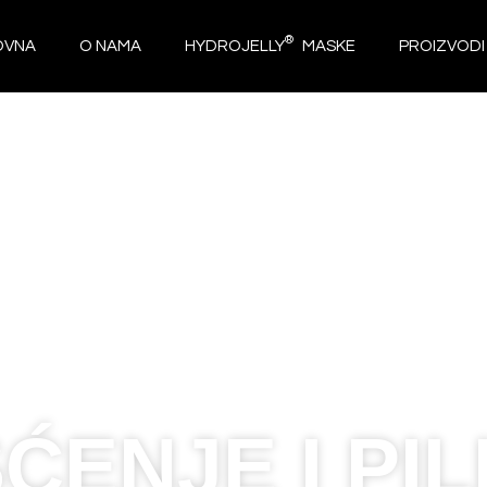
®
OVNA
O NAMA
HYDROJELLY
MASKE
PROIZVODI
ŠĆENJE I PIL