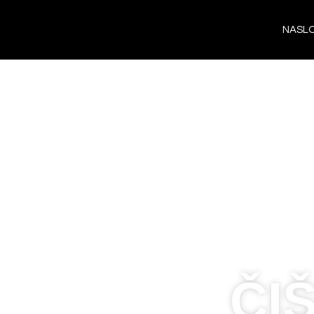
NASL
ČI