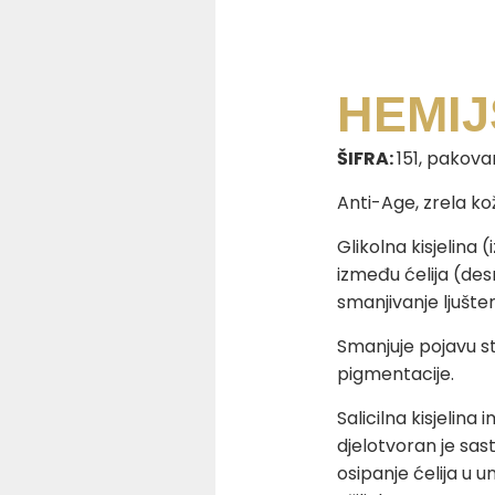
HEMIJ
ŠIFRA:
151, pakova
Anti-Age, zrela koža
Glikolna kisjelina
između ćelija (de
smanjivanje ljušte
Smanjuje pojavu st
pigmentacije.
Salicilna kisjelina
djelotvoran je sas
osipanje ćelija u un