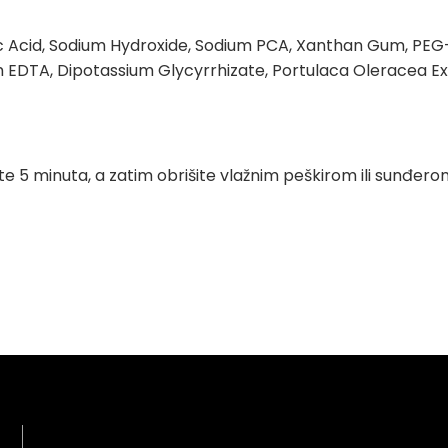
tric Acid, Sodium Hydroxide, Sodium PCA, Xanthan Gum, PEG-1
m EDTA, Dipotassium Glycyrrhizate, Portulaca Oleracea E
e 5 minuta, a zatim obrišite vlažnim peškirom ili sunđerom