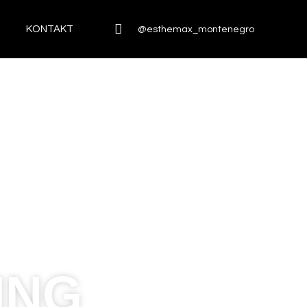
KONTAKT
@esthemax_montenegro
ING