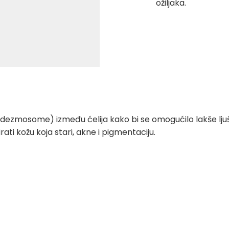
ožiljaka.
 (dezmosome) između ćelija kako bi se omogućilo lakše ljušt
irati kožu koja stari, akne i pigmentaciju.