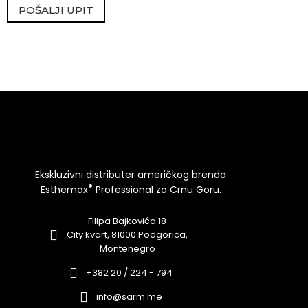
POŠALJI UPIT
Ekskluzivni distributer američkog brenda
®
Esthemax
Professional za Crnu Goru.
Filipa Bajkovića 18
City kvart, 81000 Podgorica,
Montenegro
+382 20 / 224 - 794
info@sarm.me