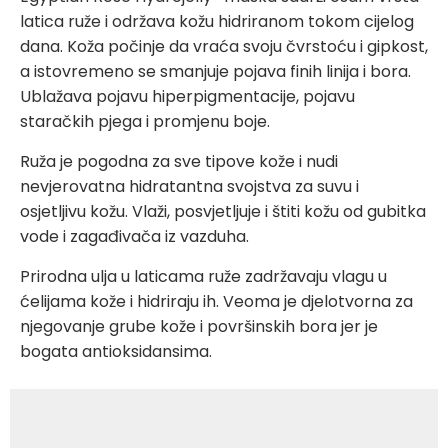
latica ruže i održava kožu hidriranom tokom cijelog
dana. Koža počinje da vraća svoju čvrstoću i gipkost,
a istovremeno se smanjuje pojava finih linija i bora.
Ublažava pojavu hiperpigmentacije, pojavu
staračkih pjega i promjenu boje.
Ruža je pogodna za sve tipove kože i nudi
nevjerovatna hidratantna svojstva za suvu i
osjetljivu kožu. Vlaži, posvjetljuje i štiti kožu od gubitka
vode i zagađivača iz vazduha.
Prirodna ulja u laticama ruže zadržavaju vlagu u
ćelijama kože i hidriraju ih. Veoma je djelotvorna za
njegovanje grube kože i površinskih bora jer je
bogata antioksidansima.