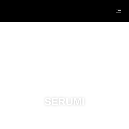
NASLOVNA
O NAMA
®
HYDROJELLY
MASKE
PROIZVODI
SERUMI
KONTAKT