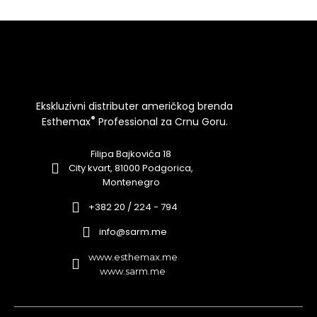
Ekskluzivni distributer američkog brenda
®
Esthemax
Professional za Crnu Goru.
Filipa Bajkovića 18
City kvart, 81000 Podgorica,
Montenegro
+382 20 / 224 - 794
info@sarm.me
www.esthemax.me
www.sarm.me