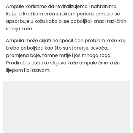
Ampule koristimo da revitalizujemo i nahranimo
kožu. U kratkom vremenskom periodu ampula se
apsorbuje u kožu kako bi se poboljšali znaci različitih
stanja kože.
Ampula može ciljati na specifičan problem kože koji
treba poboljšati kao što su starenje, suvoća,
promjena boje, tamne mrlje i još mnogo toga.
Prodirući u duboke slojeve kože ampule čine kožu
lijepom i blistavom.