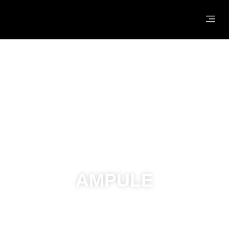
NASLOVNA
O NAMA
®
HYDROJELLY
MASKE
PROIZVODI
AMPULE
KONTAKT