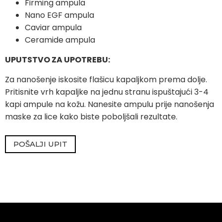
Firming ampula
Nano EGF ampula
Caviar ampula
Ceramide ampula
UPUTSTVO ZA UPOTREBU:
Za nanošenje iskosite flašicu kapaljkom prema dolje.
Pritisnite vrh kapaljke na jednu stranu ispuštajući 3-4
kapi ampule na kožu. Nanesite ampulu prije nanošenja
maske za lice kako biste poboljšali rezultate.
POŠALJI UPIT