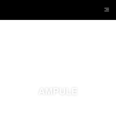
NASLOVNA
O NAMA
®
HYDROJELLY
MASKE
PROIZVODI
AMPULE
KONTAKT