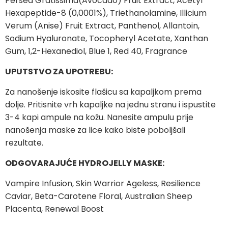
Persea Gratissima(Avocado) Fruit Extract, Acetyl
Hexapeptide-8 (0,0001%), Triethanolamine, Illicium
Verum (Anise) Fruit Extract, Panthenol, Allantoin,
Sodium Hyaluronate, Tocopheryl Acetate, Xanthan
Gum, 1,2-Hexanediol, Blue 1, Red 40, Fragrance
UPUTSTVO ZA UPOTREBU:
Za nanošenje iskosite flašicu sa kapaljkom prema
dolje. Pritisnite vrh kapaljke na jednu stranu i ispustite
3-4 kapi ampule na kožu. Nanesite ampulu prije
nanošenja maske za lice kako biste poboljšali
rezultate.
ODGOVARAJUĆE HYDROJELLY MASKE:
Vampire Infusion, Skin Warrior Ageless, Resilience
Caviar, Beta-Carotene Floral, Australian Sheep
Placenta, Renewal Boost