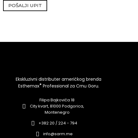
POŠALJI UPIT
Ekskluzivni distributer američkog brenda
®
Esthemax
Professional za Crnu Goru.
Filipa Bajkovića 18
City kvart, 81000 Podgorica,
Montenegro
+382 20 / 224 - 794
info@sarm.me