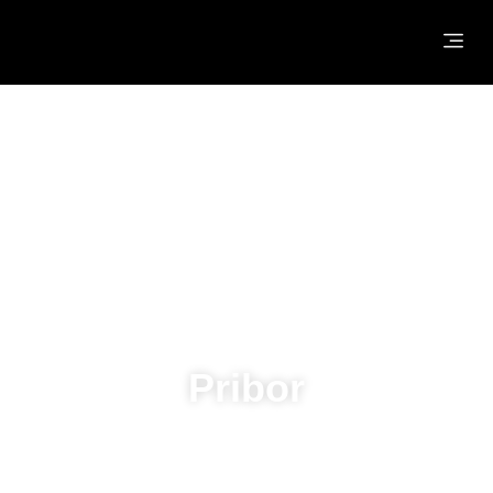
NASLOVNA
O NAMA
®
HYDROJELLY
MASKE
PROIZVODI
Pribor
KONTAKT