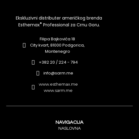
Ekskluzivni distributer američkog brenda
®
Esthemax
Professional za Crnu Goru.
Filipa Bajkovića 18
City kvart, 81000 Podgorica,
Montenegro
+382 20 / 224 - 794
info@sarm.me
www.esthemax.me
www.sarm.me
NAVIGACIJA
NASLOVNA